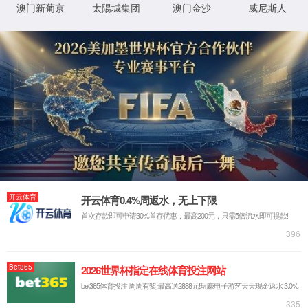
网站首页
走进伟德官网