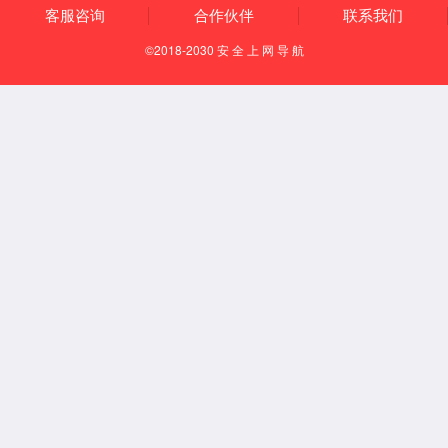
领导致辞
发展历程